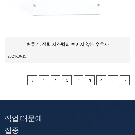
변류기: 전력 시스템의 보이지 않는 수호자
2024-10-15
‹
1
2
3
4
5
6
›
››
직업 때문에
집중